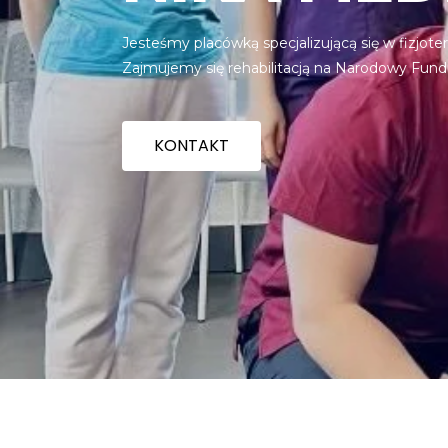
Jesteśmy placówką specjalizującą się w fizjote
Zajmujemy się rehabilitacją na Narodowy Fund
KONTAKT