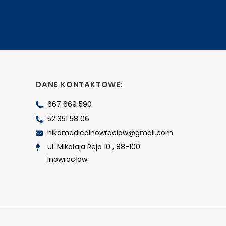
DANE KONTAKTOWE:
667 669 590
52 351 58 06
nikamedicainowroclaw@gmail.com
ul. Mikołaja Reja 10 , 88-100
Inowrocław