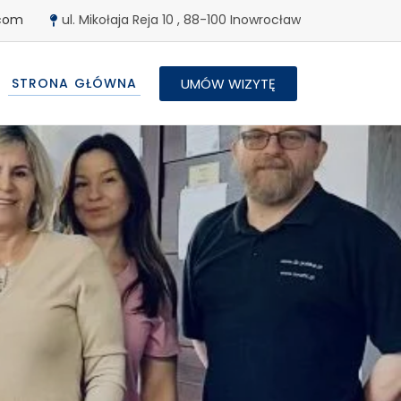
.com
ul. Mikołaja Reja 10 , 88-100 Inowrocław
UMÓW WIZYTĘ
STRONA GŁÓWNA