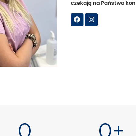
czekają na Państwa kon
0
0
+