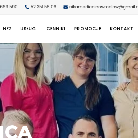
 669 590
52 351 58 06
nikamedicainowroclaw@gmail
NFZ
USŁUGI
CENNIKI
PROMOCJE
KONTAKT
ICA