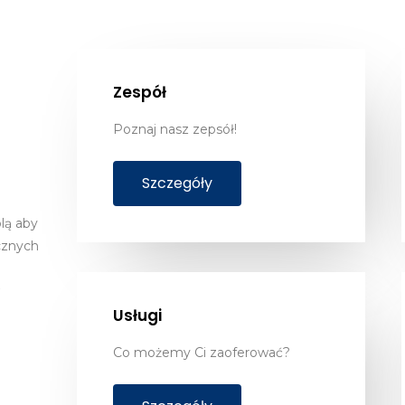
Zespół
Poznaj nasz zepsół!
Szczegóły
olą aby
cznych
Usługi
Co możemy Ci zaoferować?